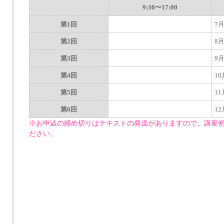
9:30〜17:00
第1回
7
第2回
8
第3回
9
第4回
1
第5回
1
第6回
1
※お申込の締め切りはテキストの発送がありますので、講座初
ださい。